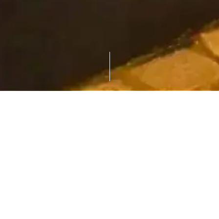
花街の面影が残る神楽坂らしい石畳の裏小径
「かくれんぼ横丁」にひっそりと「千」はござ
います。